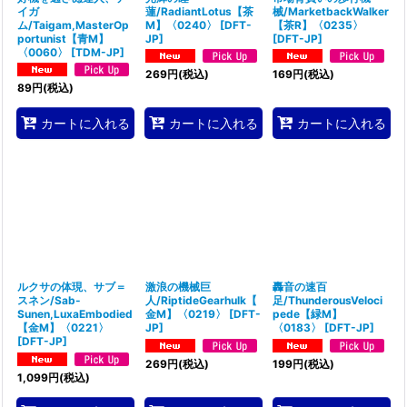
イガ
蓮/RadiantLotus【茶
械/MarketbackWalker
ム/Taigam,MasterOp
M】〈0240〉
[
DFT-
【茶R】〈0235〉
portunist【青M】
JP
]
[
DFT-JP
]
〈0060〉
[
TDM-JP
]
269
円
(税込)
169
円
(税込)
89
円
(税込)
カートに入れる
カートに入れる
カートに入れる
ルクサの体現、サブ＝
激浪の機械巨
轟音の速百
スネン/Sab-
人/RiptideGearhulk【
足/ThunderousVeloci
Sunen,LuxaEmbodied
金M】〈0219〉
[
DFT-
pede【緑M】
【金M】〈0221〉
JP
]
〈0183〉
[
DFT-JP
]
[
DFT-JP
]
269
円
(税込)
199
円
(税込)
1,099
円
(税込)