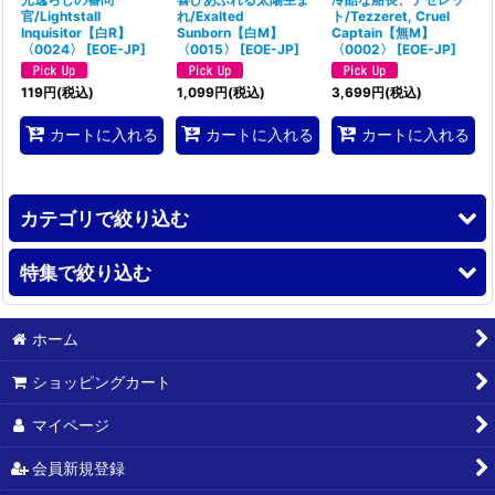
官/Lightstall
れ/Exalted
ト/Tezzeret, Cruel
Inquisitor【白R】
Sunborn【白M】
Captain【無M】
〈0024〉
[
EOE-JP
]
〈0015〉
[
EOE-JP
]
〈0002〉
[
EOE-JP
]
119
円
(税込)
1,099
円
(税込)
3,699
円
(税込)
カートに入れる
カートに入れる
カートに入れる
カテゴリで絞り込む
特集で絞り込む
新品BOX、パック
スタンダード
【TLA】アバター 伝説の少年アン
ホーム
モダン
ショッピングカート
【SPM】マーベル スパイダーマン
マイページ
【FIN】FINAL FANTASY
会員新規登録
【EOE】久遠の終端