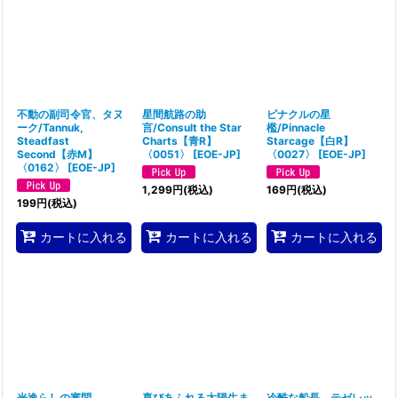
不動の副司令官、タヌ
星間航路の助
ピナクルの星
ーク/Tannuk,
言/Consult the Star
檻/Pinnacle
Steadfast
Charts【青R】
Starcage【白R】
Second【赤M】
〈0051〉
[
EOE-JP
]
〈0027〉
[
EOE-JP
]
〈0162〉
[
EOE-JP
]
1,299
円
(税込)
169
円
(税込)
199
円
(税込)
カートに入れる
カートに入れる
カートに入れる
光逸らしの審問
喜びあふれる太陽生ま
冷酷な船長、テゼレッ