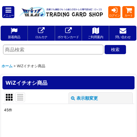
メニュー
ログイン
カート
新着商品
ロルカナ
ポケモンカード
ご利用案内
問い合わせ
ホーム
>
WiZイチオシ商品
WiZイチオシ商品
表示順変更
閉じる
45
件
表示数
:
並び順
: