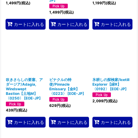
JP
]
1,499
円
(税込)
1,199
円
(税込)
1,499
円
(税込)
カートに入れる
カートに入れる
カートに入れる
吹きさらしの要塞、ア
ピナクルの特
氷耕しの探検家/Icetill
ダージア/Adagia,
使/Pinnacle
Explorer【緑R】
Windswept
Emissary【金R】
〈0192〉
[
EOE-JP
]
Bastion【土地M】
〈0223〉
[
EOE-JP
]
〈0250〉
[
EOE-JP
]
2,099
円
(税込)
629
円
(税込)
439
円
(税込)
カートに入れる
カートに入れる
カートに入れる