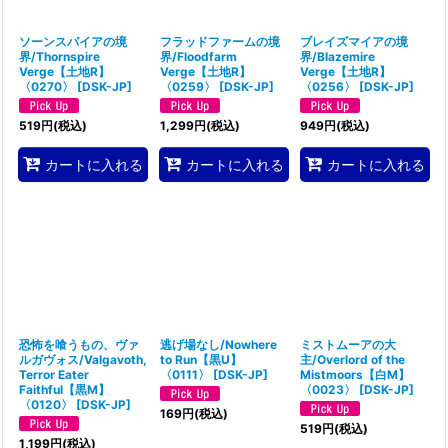
ソーンスパイアの境
フラッドファームの境
ブレイズマイアの境
界/Thornspire
界/Floodfarm
界/Blazemire
Verge【土地R】
Verge【土地R】
Verge【土地R】
〈0270〉
[
DSK-JP
]
〈0259〉
[
DSK-JP
]
〈0256〉
[
DSK-JP
]
519
円
(税込)
1,299
円
(税込)
949
円
(税込)
カートに入れる
カートに入れる
カートに入れる
恐怖を喰うもの、ヴァ
逃げ場なし/Nowhere
ミストムーアの大
ルガヴォス/Valgavoth,
to Run【黒U】
主/Overlord of the
Terror Eater
〈0111〉
[
DSK-JP
]
Mistmoors【白M】
Faithful【黒M】
〈0023〉
[
DSK-JP
]
〈0120〉
[
DSK-JP
]
169
円
(税込)
519
円
(税込)
1,199
円
(税込)