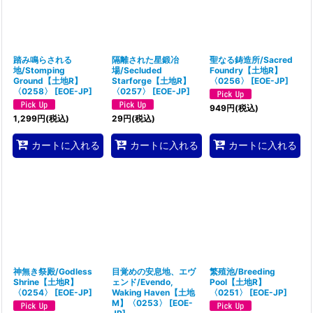
踏み鳴らされる
隔離された星鍛冶
聖なる鋳造所/Sacred
地/Stomping
場/Secluded
Foundry【土地R】
Ground【土地R】
Starforge【土地R】
〈0256〉
[
EOE-JP
]
〈0258〉
[
EOE-JP
]
〈0257〉
[
EOE-JP
]
949
円
(税込)
1,299
円
(税込)
29
円
(税込)
カートに入れる
カートに入れる
カートに入れる
神無き祭殿/Godless
目覚めの安息地、エヴ
繁殖池/Breeding
Shrine【土地R】
ェンド/Evendo,
Pool【土地R】
〈0254〉
[
EOE-JP
]
Waking Haven【土地
〈0251〉
[
EOE-JP
]
M】〈0253〉
[
EOE-