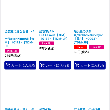
全族党に連なる者、ベ
総攻撃/All-
陥没孔の偵察
ト
OutAssault【金M】
員/SinkholeSurveyor
ー/Betor,KintoAll【金
〈0167〉
[
TDM-JP
]
【黒R】〈0093〉
M】〈0172〉
[
TDM-
[
TDM-JP
]
JP
]
89
円
(税込)
89
円
(税込)
279
円
(税込)
カートに入れる
カートに入れる
カートに入れる
好機を逃さぬ達人、テ
光輝の睡
市場背負いの歩行機