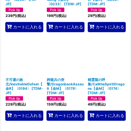
JP
]
〈0233〉
[
TDM-JP
]
[
TDM-JP
]
239
円
(税込)
199
円
(税込)
29
円
(税込)
カートに入れる
カートに入れる
カートに入れる
不可避の敗
跨龍兵の突
精霊龍の呼
北/InevitableDefeat【
撃/DragonbackAssau
集/CalltheSpiritDrago
金R】〈0194〉
[
TDM-
lt【金M】〈0179〉
ns【金M】〈0174〉
JP
]
[
TDM-JP
]
[
TDM-JP
]
229
円
(税込)
159
円
(税込)
49
円
(税込)
カートに入れる
カートに入れる
カートに入れる