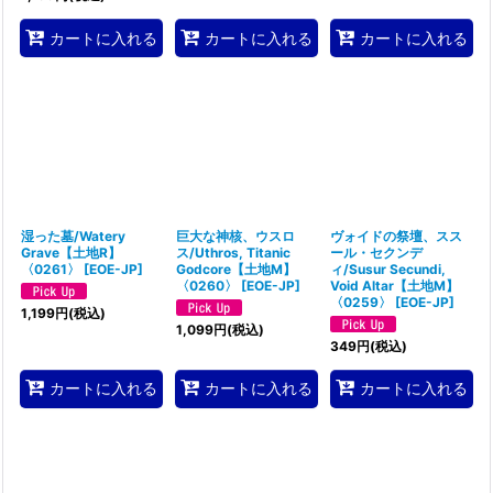
カートに入れる
カートに入れる
カートに入れる
湿った墓/Watery
巨大な神核、ウスロ
ヴォイドの祭壇、スス
Grave【土地R】
ス/Uthros, Titanic
ール・セクンデ
〈0261〉
[
EOE-JP
]
Godcore【土地M】
ィ/Susur Secundi,
〈0260〉
[
EOE-JP
]
Void Altar【土地M】
〈0259〉
[
EOE-JP
]
1,199
円
(税込)
1,099
円
(税込)
349
円
(税込)
カートに入れる
カートに入れる
カートに入れる