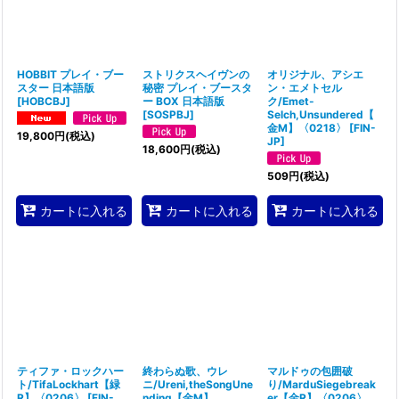
絞り込む
HOBBIT プレイ・ブー
ストリクスヘイヴンの
オリジナル、アシエ
スター 日本語版
秘密 プレイ・ブースタ
ン・エメトセル
[
HOBCBJ
]
ー BOX 日本語版
ク/Emet-
[
SOSPBJ
]
Selch,Unsundered【
金M】〈0218〉
[
FIN-
19,800
円
(税込)
JP
]
18,600
円
(税込)
509
円
(税込)
カートに入れる
カートに入れる
カートに入れる
ティファ・ロックハー
終わらぬ歌、ウレ
マルドゥの包囲破
ト/TifaLockhart【緑
ニ/Ureni,theSongUne
り/MarduSiegebreak
R】〈0206〉
[
FIN-
nding【金M】
er【金R】〈0206〉