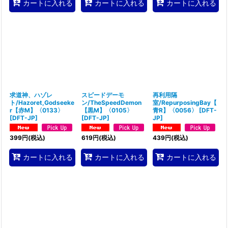
カートに入れる
カートに入れる
カートに入れる
求道神、ハゾレ
スピードデーモ
再利用隔
ト/Hazoret,Godseeke
ン/TheSpeedDemon
室/RepurposingBay【
r【赤M】〈0133〉
【黒M】〈0105〉
青R】〈0056〉
[
DFT-
[
DFT-JP
]
[
DFT-JP
]
JP
]
399
円
(税込)
619
円
(税込)
439
円
(税込)
カートに入れる
カートに入れる
カートに入れる