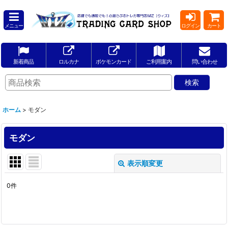
メニュー
ログイン
カート
新着商品
ロルカナ
ポケモンカード
ご利用案内
問い合わせ
ホーム
>
モダン
モダン
表示順変更
閉じる
0
件
サブカテゴリ
:
表示数
: