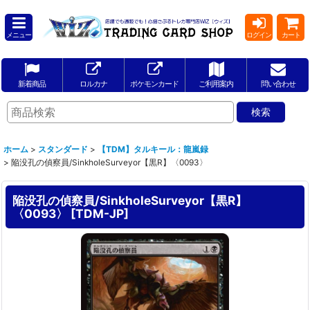
メニュー
ログイン
カート
新着商品
ロルカナ
ポケモンカード
ご利用案内
問い合わせ
ホーム
>
スタンダード
>
【TDM】タルキール：龍嵐録
>
陥没孔の偵察員/SinkholeSurveyor【黒R】〈0093〉
陥没孔の偵察員/SinkholeSurveyor【黒R】
〈0093〉
[
TDM-JP
]