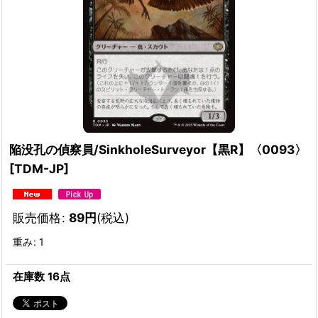
陥没孔の偵察員/SinkholeSurveyor【黒R】〈0093〉
[
TDM-JP
]
販売価格
:
89
円
(税込)
重み
:
1
在庫数 16点