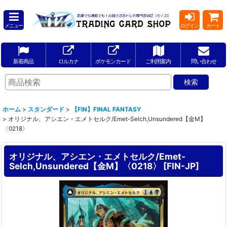
メニュー
ログイン
カート
新着商品
ロルカナ
ポケモンカード
ご利用案内
問い合わせ
ホーム
>
スタンダード
>
【FIN】FINAL FANTASY
>
オリジナル、アシエン・エメトセルク/Emet-Selch,Unsundered【金M】
〈0218〉
オリジナル、アシエン・エメトセルク/Emet-
Selch,Unsundered【金M】〈0218〉
[
FIN-JP
]