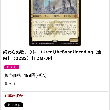
終わらぬ歌、ウレニ/Ureni,theSongUnending【金
M】〈0233〉
[
TDM-JP
]
販売価格
:
199
円
(税込)
重み
:
1
在庫わずか