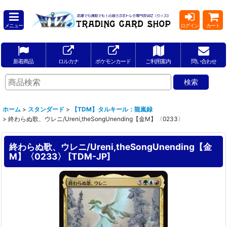
メニュー
ログイン
カート
新着商品
ロルカナ
ポケモンカード
ご利用案内
問い合わせ
ホーム
>
スタンダード
>
【TDM】タルキール：龍嵐録
>
終わらぬ歌、ウレニ/Ureni,theSongUnending【金M】〈0233〉
終わらぬ歌、ウレニ/Ureni,theSongUnending【金
M】〈0233〉
[
TDM-JP
]