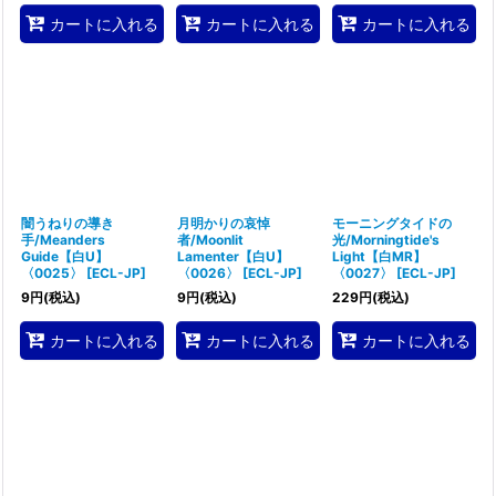
カートに入れる
カートに入れる
カートに入れる
闇うねりの導き
月明かりの哀悼
モーニングタイドの
手/Meanders
者/Moonlit
光/Morningtide's
Guide【白U】
Lamenter【白U】
Light【白MR】
〈0025〉
[
ECL-JP
]
〈0026〉
[
ECL-JP
]
〈0027〉
[
ECL-JP
]
9
円
(税込)
9
円
(税込)
229
円
(税込)
カートに入れる
カートに入れる
カートに入れる