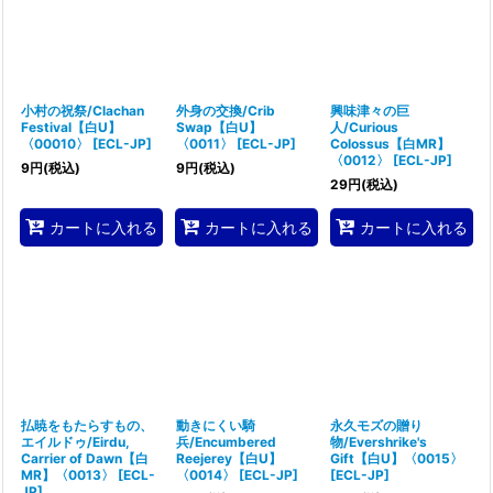
小村の祝祭/Clachan
外身の交換/Crib
興味津々の巨
Festival【白U】
Swap【白U】
人/Curious
〈00010〉
[
ECL-JP
]
〈0011〉
[
ECL-JP
]
Colossus【白MR】
〈0012〉
[
ECL-JP
]
9
円
(税込)
9
円
(税込)
29
円
(税込)
カートに入れる
カートに入れる
カートに入れる
払暁をもたらすもの、
動きにくい騎
永久モズの贈り
エイルドゥ/Eirdu,
兵/Encumbered
物/Evershrike's
Carrier of Dawn【白
Reejerey【白U】
Gift【白U】〈0015〉
MR】〈0013〉
[
ECL-
〈0014〉
[
ECL-JP
]
[
ECL-JP
]
JP
]