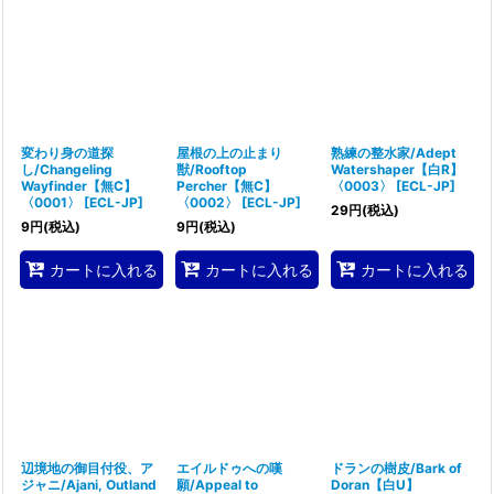
表示数
:
並び順
:
絞り込む
変わり身の道探
屋根の上の止まり
熟練の整水家/Adept
し/Changeling
獣/Rooftop
Watershaper【白R】
Wayfinder【無C】
Percher【無C】
〈0003〉
[
ECL-JP
]
〈0001〉
[
ECL-JP
]
〈0002〉
[
ECL-JP
]
29
円
(税込)
9
円
(税込)
9
円
(税込)
カートに入れる
カートに入れる
カートに入れる
辺境地の御目付役、ア
エイルドゥへの嘆
ドランの樹皮/Bark of
ジャニ/Ajani, Outland
願/Appeal to
Doran【白U】