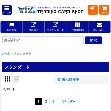
メニュー
ログイン
カート
新着商品
ロルカナ
ポケモンカード
ご利用案内
問い合わせ
ホーム
>
スタンダード
スタンダード
表示順変更
閉じる
3,383
件
サブカテゴリ
:
1
2
3
...
57
次
»