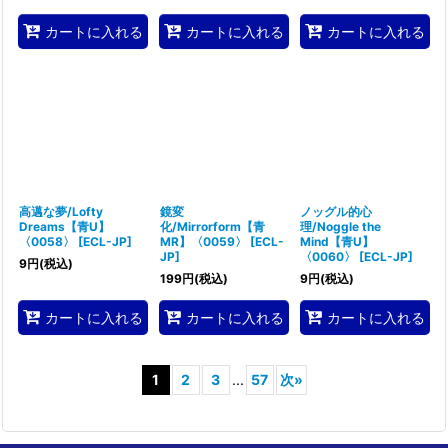
カートに入れる
カートに入れる
カートに入れる
高邁な夢/Lofty
鏡変
ノッグル的心
Dreams【青U】
化/Mirrorform【青
理/Noggle the
〈0058〉
[
ECL-JP
]
MR】〈0059〉
[
ECL-
Mind【青U】
JP
]
〈0060〉
[
ECL-JP
]
9
円
(税込)
199
円
(税込)
9
円
(税込)
カートに入れる
カートに入れる
カートに入れる
1
2
3
...
57
次
»