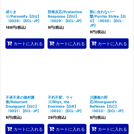
成りき
防衛反応/Protective
割に合わない一
り/Personify【白U】
Response【白U】
撃/Pyrrhic Strike【白
〈0028〉
[
ECL-JP
]
〈0029〉
[
ECL-JP
]
U】〈0030〉
[
ECL-
JP
]
169
円
(税込)
9
円
(税込)
9
円
(税込)
カートに入れる
カートに入れる
カートに入れる
不承不承の矮村護
不朽不変、ライ
川護衛の即
衛/Reluctant
ズ/Rhys, the
応/Riverguard's
Dounguard【白C】
Evermore【白R】
Reflexes【白C】
〈0031〉
[
ECL-JP
]
〈0032〉
[
ECL-JP
]
〈0033〉
[
ECL-JP
]
9
円
(税込)
29
円
(税込)
9
円
(税込)
カートに入れる
カートに入れる
カートに入れる