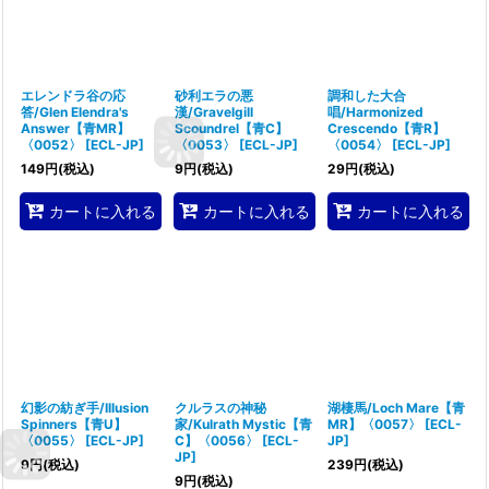
エレンドラ谷の応
砂利エラの悪
調和した大合
答/Glen Elendra's
漢/Gravelgill
唱/Harmonized
Answer【青MR】
Scoundrel【青C】
Crescendo【青R】
〈0052〉
[
ECL-JP
]
〈0053〉
[
ECL-JP
]
〈0054〉
[
ECL-JP
]
149
円
(税込)
9
円
(税込)
29
円
(税込)
カートに入れる
カートに入れる
カートに入れる
幻影の紡ぎ手/Illusion
クルラスの神秘
湖棲馬/Loch Mare【青
Spinners【青U】
家/Kulrath Mystic【青
MR】〈0057〉
[
ECL-
〈0055〉
[
ECL-JP
]
C】〈0056〉
[
ECL-
JP
]
JP
]
9
円
(税込)
239
円
(税込)
9
円
(税込)