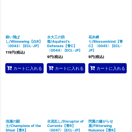
篩い飛ば
水大工の防
花弁縛
し/Winnowing【白R】
衛/Aquitect's
り/Blossombind【青
〈0043〉
[
ECL-JP
]
Defenses【青C】
C】〈0045〉
[
ECL-
〈0044〉
[
ECL-JP
]
JP
]
119
円
(税込)
9
円
(税込)
9
円
(税込)
カートに入れる
カートに入れる
カートに入れる
浅瀬の闘
水流乱し/Disruptor of
閃翼の嫌がらせ
士/Champions of the
Currents【青R】
屋/Flitterwing
Shoal【青R】
〈0047〉
[
ECL-JP
]
Nuisance【青R】