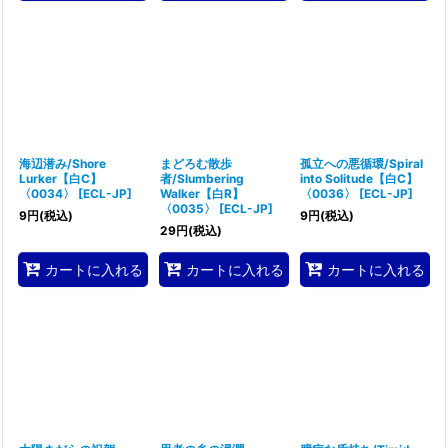
海辺潜み/Shore
まどろむ散歩
孤立への悪循環/Spiral
Lurker【白C】
者/Slumbering
into Solitude【白C】
〈0034〉
[
ECL-JP
]
Walker【白R】
〈0036〉
[
ECL-JP
]
〈0035〉
[
ECL-JP
]
9
円
(税込)
9
円
(税込)
29
円
(税込)
カートに入れる
カートに入れる
カートに入れる