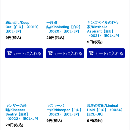
締め出し/Keep
一族団
キンズベイルの野心
Out【白C】〈0019〉
結/Kinbinding【白R】
家/Kinsbaile
[
ECL-JP
]
〈0020〉
[
ECL-JP
]
Aspirant【白U】
〈0021〉
[
ECL-JP
]
9
円
(税込)
29
円
(税込)
9
円
(税込)
カートに入れる
カートに入れる
カートに入れる
キンザーの歩
キスキーパ
境界の支配/Liminal
哨/Kinscaer
ー/Kithkeeper【白U】
Hold【白C】〈0024〉
Sentry【白R】
〈0023〉
[
ECL-JP
]
[
ECL-JP
]
〈0022〉
[
ECL-JP
]
9
円
(税込)
9
円
(税込)
29
円
(税込)