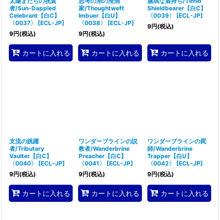
太陽まだらの祝賀
思考の糸の浸潤
臆病な盾持ち/Timid
者/Sun-Dappled
家/Thoughtweft
Shieldbearer【白C】
Celebrant【白C】
Imbuer【白U】
〈0039〉
[
ECL-JP
]
〈0037〉
[
ECL-JP
]
〈0038〉
[
ECL-JP
]
9
円
(税込)
9
円
(税込)
9
円
(税込)
カートに入れる
カートに入れる
カートに入れる
支流の跳躍
ワンダーブラインの説
ワンダーブラインの罠
者/Tributary
教者/Wanderbrine
師/Wanderbrine
Vaulter【白C】
Preacher【白C】
Trapper【白U】
〈0040〉
[
ECL-JP
]
〈0041〉
[
ECL-JP
]
〈0042〉
[
ECL-JP
]
9
円
(税込)
9
円
(税込)
9
円
(税込)
カートに入れる
カートに入れる
カートに入れる