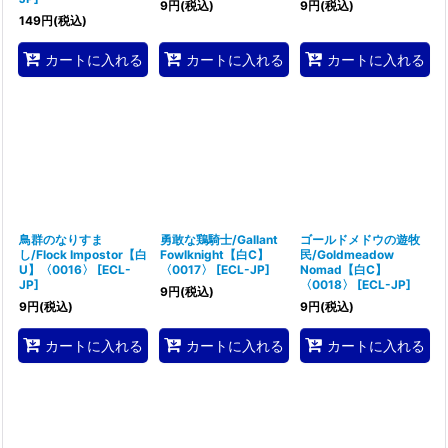
9
円
(税込)
9
円
(税込)
149
円
(税込)
カートに入れる
カートに入れる
カートに入れる
鳥群のなりすま
勇敢な鶏騎士/Gallant
ゴールドメドウの遊牧
し/Flock Impostor【白
Fowlknight【白C】
民/Goldmeadow
U】〈0016〉
[
ECL-
〈0017〉
[
ECL-JP
]
Nomad【白C】
JP
]
〈0018〉
[
ECL-JP
]
9
円
(税込)
9
円
(税込)
9
円
(税込)
カートに入れる
カートに入れる
カートに入れる