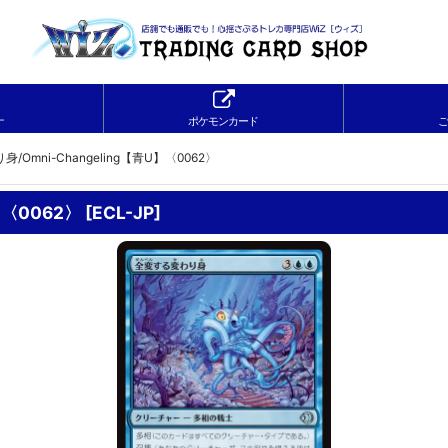
ナ
ポケモンカード
ご
/Omni-Changeling【青U】〈0062〉
】〈0062〉
[
ECL-JP
]