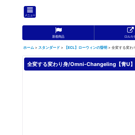
メニュー
新着商品
ロルカ
ホーム
>
スタンダード
>
【ECL】ローウィンの昏明
>
全変する変わり身
全変する変わり身/Omni-Changeling【青U