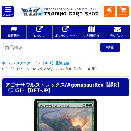
メニュー
ログイン
カート
新着商品
ロルカナ
ポケモンカード
ご利用案内
問い合わせ
ホーム
>
スタンダード
>
【DFT】霊気走破
>
アゴナサウルス・レックス/AgonasaurRex【緑R】〈0151〉
アゴナサウルス・レックス/AgonasaurRex【緑R】
〈0151〉
[
DFT-JP
]