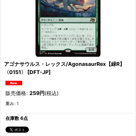
アゴナサウルス・レックス/AgonasaurRex【緑R】
〈0151〉
[
DFT-JP
]
販売価格
:
259
円
(税込)
重み
:
1
在庫数 6点