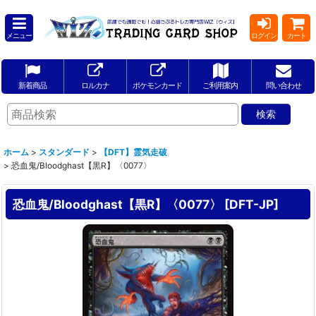
メニュー
ログイン
カート
新着商品
ロルカナ
ポケモンカード
ご利用案内
問い合わせ
ホーム
>
スタンダード
>
【DFT】霊気走破
>
恐血鬼/Bloodghast【黒R】〈0077〉
恐血鬼/Bloodghast【黒R】〈0077〉
[
DFT-JP
]