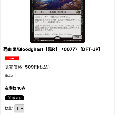
恐血鬼/Bloodghast【黒R】〈0077〉
[
DFT-JP
]
販売価格
:
509
円
(税込)
重み
:
1
在庫数 10点
数量
: