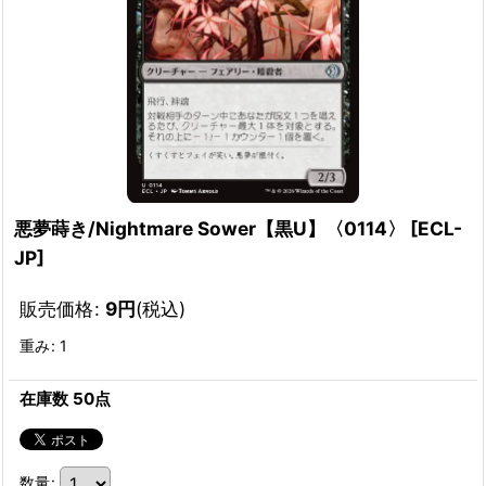
悪夢蒔き/Nightmare Sower【黒U】〈0114〉
[
ECL-
JP
]
販売価格
:
9
円
(税込)
重み
:
1
在庫数 50点
数量
: