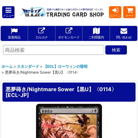
メニュー
ログイン
カート
新着商品
ロルカナ
ポケモンカード
ご利用案内
問い合わせ
ホーム
>
スタンダード
>
【ECL】ローウィンの昏明
>
悪夢蒔き/Nightmare Sower【黒U】〈0114〉
悪夢蒔き/Nightmare Sower【黒U】〈0114〉
[
ECL-JP
]