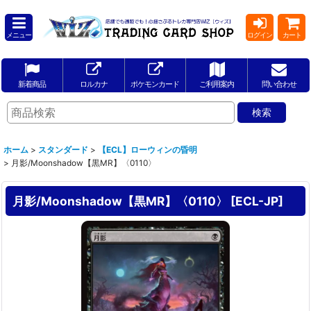
メニュー
ログイン
カート
新着商品
ロルカナ
ポケモンカード
ご利用案内
問い合わせ
ホーム
>
スタンダード
>
【ECL】ローウィンの昏明
>
月影/Moonshadow【黒MR】〈0110〉
月影/Moonshadow【黒MR】〈0110〉
[
ECL-JP
]