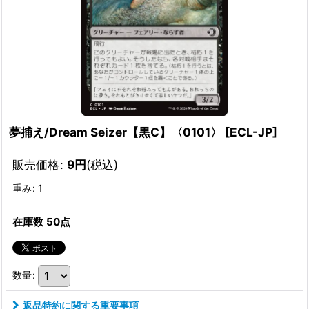
夢捕え/Dream Seizer【黒C】〈0101〉
[
ECL-JP
]
販売価格
:
9
円
(税込)
重み
:
1
在庫数 50点
数量
:
返品特約に関する重要事項