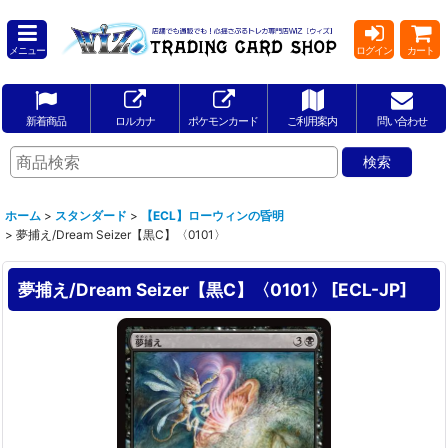
メニュー
ログイン
カート
新着商品
ロルカナ
ポケモンカード
ご利用案内
問い合わせ
ホーム
>
スタンダード
>
【ECL】ローウィンの昏明
>
夢捕え/Dream Seizer【黒C】〈0101〉
夢捕え/Dream Seizer【黒C】〈0101〉
[
ECL-JP
]