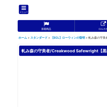
メニュー
新着商品
ロルカ
ホーム
>
スタンダード
>
【ECL】ローウィンの昏明
>
軋み森の守美者/C
軋み森の守美者/Creakwood Safewright【