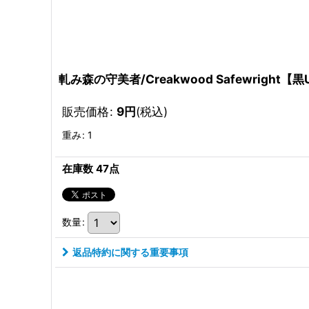
軋み森の守美者/Creakwood Safewright【
販売価格
:
9
円
(税込)
重み
:
1
在庫数 47点
数量
:
返品特約に関する重要事項