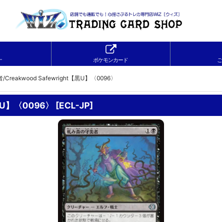
ナ
ポケモンカード
ご
reakwood Safewright【黒U】〈0096〉
黒U】〈0096〉
[
ECL-JP
]