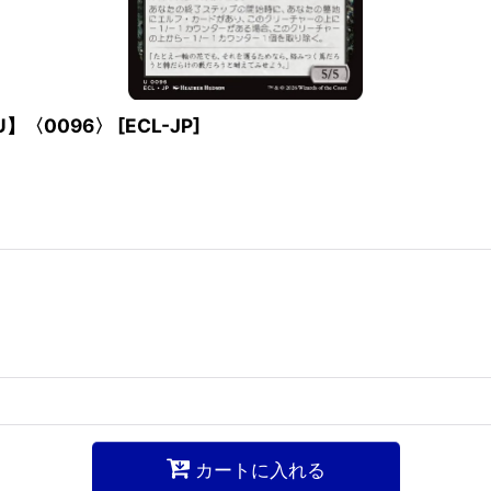
黒U】〈0096〉
[
ECL-JP
]
カートに入れる