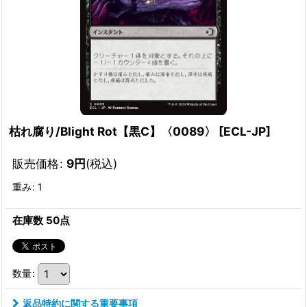
枯れ腐り/Blight Rot【黒C】〈0089〉
[
ECL-JP
]
販売価格
:
9
円
(税込)
重み
:
1
在庫数 50点
数量
:
返品特約に関する重要事項