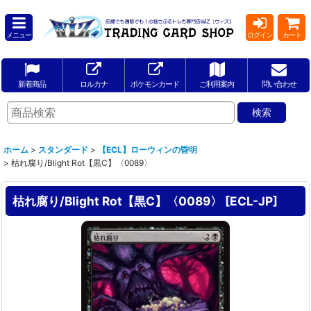
メニュー
ログイン
カート
新着商品
ロルカナ
ポケモンカード
ご利用案内
問い合わせ
ホーム
>
スタンダード
>
【ECL】ローウィンの昏明
>
枯れ腐り/Blight Rot【黒C】〈0089〉
枯れ腐り/Blight Rot【黒C】〈0089〉
[
ECL-JP
]