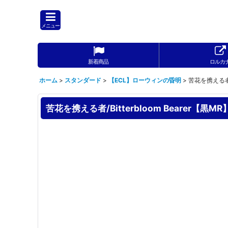
メニュー
新着商品
ロルカ
ホーム
>
スタンダード
>
【ECL】ローウィンの昏明
>
苦花を携える者/B
苦花を携える者/Bitterbloom Bearer【黒M