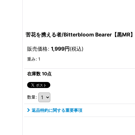
苦花を携える者/Bitterbloom Bearer【黒MR
販売価格
:
1,999
円
(税込)
重み
:
1
在庫数 10点
数量
:
返品特約に関する重要事項