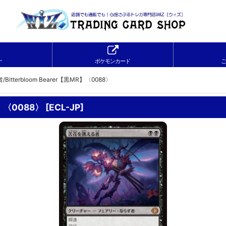
ナ
ポケモンカード
ご
itterbloom Bearer【黒MR】〈0088〉
R】〈0088〉
[
ECL-JP
]