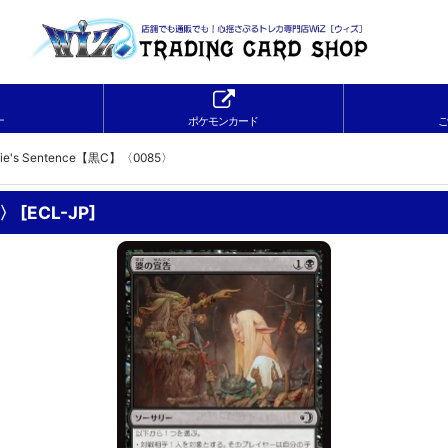
ナ
ポケモンカード
ご
ie's Sentence【黒C】〈0085〉
5〉
[
ECL-JP
]