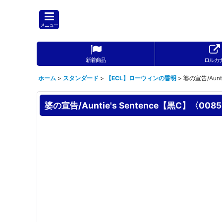
メニュー
新着商品
ロルカ
ホーム
>
スタンダード
>
【ECL】ローウィンの昏明
>
婆の宣告/Aunt
婆の宣告/Auntie's Sentence【黒C】〈008