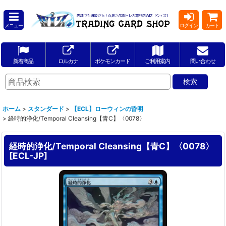
メニュー
ログイン
カート
新着商品
ロルカナ
ポケモンカード
ご利用案内
問い合わせ
ホーム
>
スタンダード
>
【ECL】ローウィンの昏明
>
経時的浄化/Temporal Cleansing【青C】〈0078〉
経時的浄化/Temporal Cleansing【青C】〈0078〉
[
ECL-JP
]