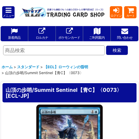
メニュー
ログイン
カート
新着商品
ロルカナ
ポケモンカード
ご利用案内
問い合わせ
ホーム
>
スタンダード
>
【ECL】ローウィンの昏明
>
山頂の歩哨/Summit Sentinel【青C】〈0073〉
山頂の歩哨/Summit Sentinel【青C】〈0073〉
[
ECL-JP
]