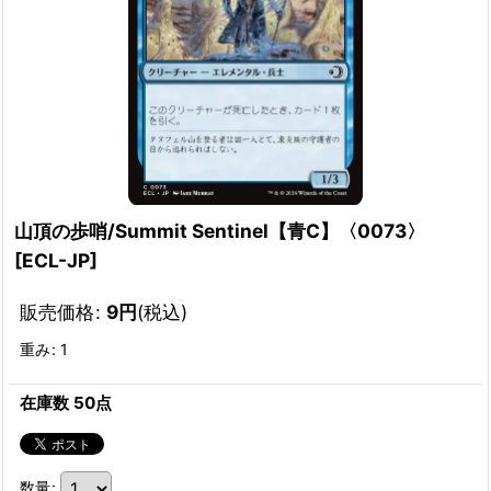
山頂の歩哨/Summit Sentinel【青C】〈0073〉
[
ECL-JP
]
販売価格
:
9
円
(税込)
重み
:
1
在庫数 50点
数量
: