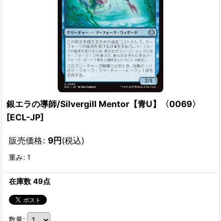
銀エラの導師/Silvergill Mentor【青U】〈0069〉
[
ECL-JP
]
販売価格
:
9
円
(税込)
重み
:
1
在庫数 49点
数量
: