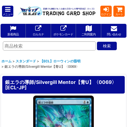
メニュー
ログイン
カート
新着商品
ロルカナ
ポケモンカード
ご利用案内
問い合わせ
ホーム
>
スタンダード
>
【ECL】ローウィンの昏明
>
銀エラの導師/Silvergill Mentor【青U】〈0069〉
銀エラの導師/Silvergill Mentor【青U】〈0069〉
[
ECL-JP
]