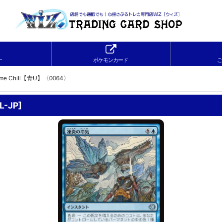
ナ
ポケモンカード
ご
e Chill【青U】〈0064〉
L-JP
]