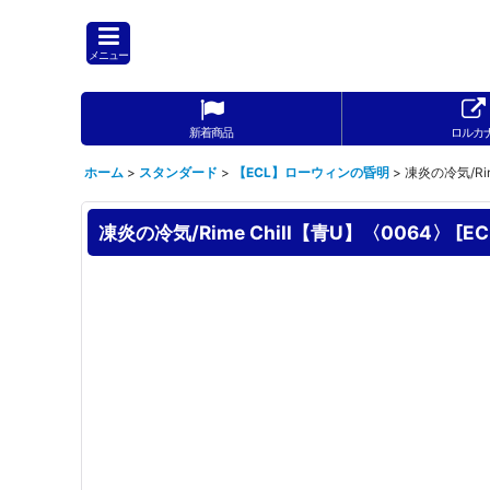
メニュー
新着商品
ロルカ
ホーム
>
スタンダード
>
【ECL】ローウィンの昏明
>
凍炎の冷気/Rim
凍炎の冷気/Rime Chill【青U】〈0064〉
[
EC