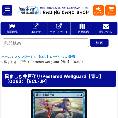
メニュー
ログイン
カート
新着商品
ロルカナ
ポケモンカード
ご利用案内
問い合わせ
ホーム
>
スタンダード
>
【ECL】ローウィンの昏明
>
悩ましき井戸守り/Pestered Wellguard【青U】〈0063〉
悩ましき井戸守り/Pestered Wellguard【青U】
〈0063〉
[
ECL-JP
]