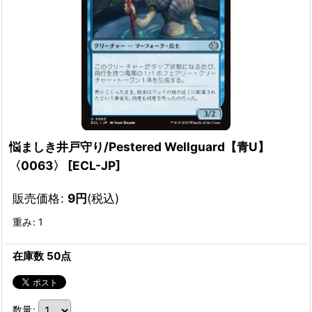
悩ましき井戸守り/Pestered Wellguard【青U】
〈0063〉
[
ECL-JP
]
販売価格
:
9
円
(税込)
重み
:
1
在庫数 50点
数量
: