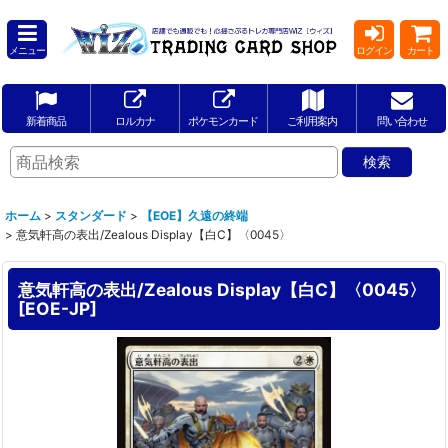
メニュー
ログイン
カート
新着商品
ロルカナ
ポケモンカード
ご利用案内
問い合わせ
ホーム
>
スタンダード
>
【EOE】久遠の終端
>
意気軒高の表出/Zealous Display【白C】〈0045〉
意気軒高の表出/Zealous Display【白C】〈0045〉
[
EOE-JP
]