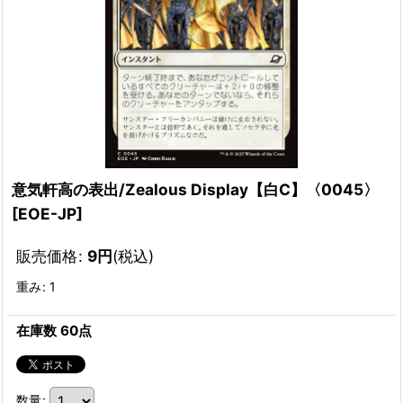
意気軒高の表出/Zealous Display【白C】〈0045〉
[
EOE-JP
]
販売価格
:
9
円
(税込)
重み
:
1
在庫数 60点
数量
: