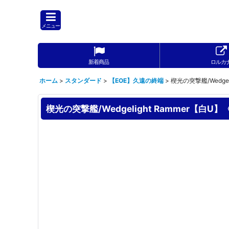
メニュー
新着商品
ロルカ
ホーム
>
スタンダード
>
【EOE】久遠の終端
>
楔光の突撃艦/Wedgel
楔光の突撃艦/Wedgelight Rammer【白U】