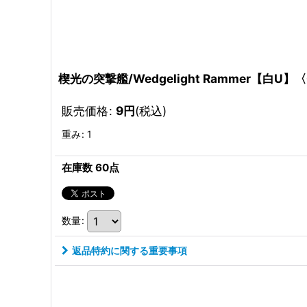
楔光の突撃艦/Wedgelight Rammer【白U】
販売価格
:
9
円
(税込)
重み
:
1
在庫数 60点
数量
:
返品特約に関する重要事項