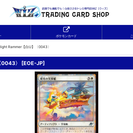
ナ
ポケモンカード
ご
ight Rammer【白U】〈0043〉
〈0043〉
[
EOE-JP
]