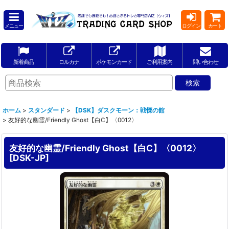
メニュー
ログイン
カート
新着商品
ロルカナ
ポケモンカード
ご利用案内
問い合わせ
ホーム
>
スタンダード
>
【DSK】ダスクモーン：戦慄の館
>
友好的な幽霊/Friendly Ghost【白C】〈0012〉
友好的な幽霊/Friendly Ghost【白C】〈0012〉
[
DSK-JP
]