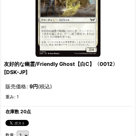
友好的な幽霊/Friendly Ghost【白C】〈0012〉
[
DSK-JP
]
販売価格
:
9
円
(税込)
重み
:
1
在庫数 20点
数量
: