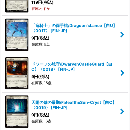
119
円
(税込)
在庫わずか
「竜騎士」の両手槍/Dragoon'sLance【白U】
〈0017〉
[
FIN-JP
]
9
円
(税込)
在庫数 6点
ドワーフの城守/DwarvenCastleGuard【白
C】〈0018〉
[
FIN-JP
]
9
円
(税込)
在庫数 16点
天陽の繭の最期/FateoftheSun-Cryst【白C】
〈0019〉
[
FIN-JP
]
9
円
(税込)
在庫数 16点