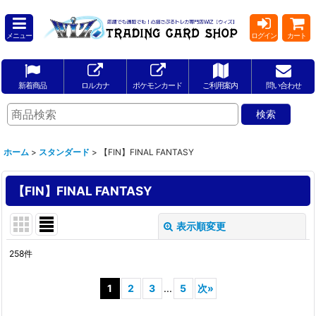
メニュー
ログイン
カート
新着商品
ロルカナ
ポケモンカード
ご利用案内
問い合わせ
ホーム
>
スタンダード
>
【FIN】FINAL FANTASY
【FIN】FINAL FANTASY
表示順変更
閉じる
258
件
表示数
:
1
2
3
...
5
次
»
並び順
: