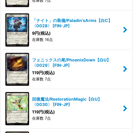
在庫数 7点
「ナイト」の装備/Paladin'sArms【白C】
〈0028〉
[
FIN-JP
]
9
円
(税込)
在庫数 16点
フェニックスの尾/PhoenixDown【白U】
〈0029〉
[
FIN-JP
]
119
円
(税込)
在庫数 7点
回復魔法/RestorationMagic【白U】
〈0030〉
[
FIN-JP
]
119
円
(税込)
在庫数 7点