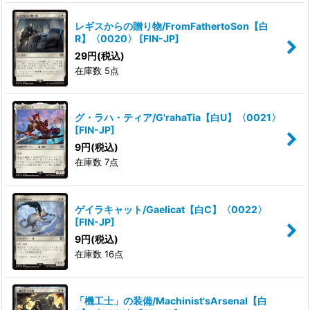
レギスからの贈り物/FromFathertoSon【白
R】〈0020〉
[
FIN-JP
]
29
円
(税込)
在庫数 5点
グ・ラハ・ティア/G'rahaTia【白U】〈0021〉
[
FIN-JP
]
9
円
(税込)
在庫数 7点
ゲイラキャット/Gaelicat【白C】〈0022〉
[
FIN-JP
]
9
円
(税込)
在庫数 16点
「機工士」の装備/Machinist'sArsenal【白