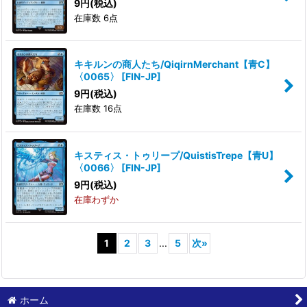
9
円
(税込)
在庫数 6点
キキルンの商人たち/QiqirnMerchant【青C】
〈0065〉
[
FIN-JP
]
9
円
(税込)
在庫数 16点
キスティス・トゥリープ/QuistisTrepe【青U】
〈0066〉
[
FIN-JP
]
9
円
(税込)
在庫わずか
1
2
3
...
5
次
»
ホーム