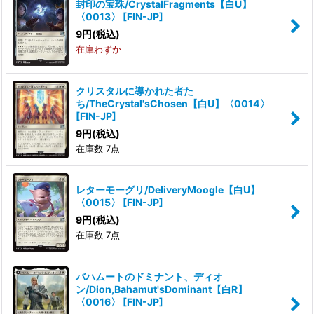
封印の宝珠/CrystalFragments【白U】
〈0013〉
[
FIN-JP
]
9
円
(税込)
在庫わずか
クリスタルに導かれた者た
ち/TheCrystal'sChosen【白U】〈0014〉
[
FIN-JP
]
9
円
(税込)
在庫数 7点
レターモーグリ/DeliveryMoogle【白U】
〈0015〉
[
FIN-JP
]
9
円
(税込)
在庫数 7点
バハムートのドミナント、ディオ
ン/Dion,Bahamut'sDominant【白R】
〈0016〉
[
FIN-JP
]