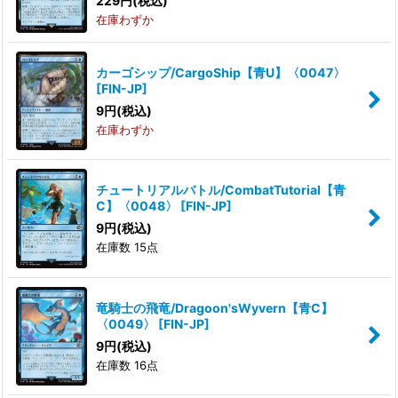
229
円
(税込)
在庫わずか
カーゴシップ/CargoShip【青U】〈0047〉
[
FIN-JP
]
9
円
(税込)
在庫わずか
チュートリアルバトル/CombatTutorial【青
C】〈0048〉
[
FIN-JP
]
9
円
(税込)
在庫数 15点
竜騎士の飛竜/Dragoon'sWyvern【青C】
〈0049〉
[
FIN-JP
]
9
円
(税込)
在庫数 16点