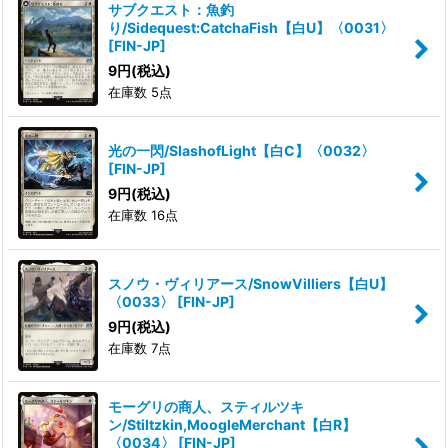
サブクエスト：魚釣
り/Sidequest:CatchaFish【白U】〈0031〉
[
FIN-JP
]
9
円
(税込)
在庫数 5点
光の一閃/SlashofLight【白C】〈0032〉
[
FIN-JP
]
9
円
(税込)
在庫数 16点
スノウ・ヴィリアース/SnowVilliers【白U】
〈0033〉
[
FIN-JP
]
9
円
(税込)
在庫数 7点
モーグリの商人、スティルツキ
ン/Stiltzkin,MoogleMerchant【白R】
〈0034〉
[
FIN-JP
]