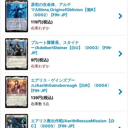
原初の生命体、アルテ
マ/Ultima,OriginofOblivion【無R】
絞り込む
〈0002〉
[
FIN-JP
]
119
円
(税込)
在庫わずか
プルート隊隊長、スタイナ
ー/AdelbertSteiner【白U】〈0003〉
[
FIN-
JP
]
9
円
(税込)
在庫わずか
エアリス・ゲインズブー
ル/AerithGainsborough【白R】〈0004〉
[
FIN-JP
]
139
円
(税込)
在庫数 5点
エアリス救出作戦/AerithRescueMission【白
C】〈0005〉
[
FIN-JP
]