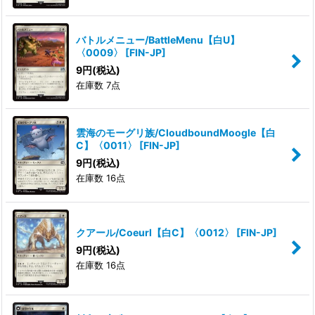
バトルメニュー/BattleMenu【白U】
〈0009〉
[
FIN-JP
]
9
円
(税込)
在庫数 7点
雲海のモーグリ族/CloudboundMoogle【白
C】〈0011〉
[
FIN-JP
]
9
円
(税込)
在庫数 16点
クアール/Coeurl【白C】〈0012〉
[
FIN-JP
]
9
円
(税込)
在庫数 16点