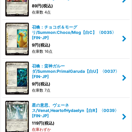
89
円
(税込)
在庫数 4点
召喚：チョコボ＆モーグ
リ/Summon:Choco/Mog【白C】〈0035〉
[
FIN-JP
]
9
円
(税込)
在庫数 16点
召喚：蛮神ガルー
ダ/Summon:PrimalGaruda【白U】〈0037〉
[
FIN-JP
]
9
円
(税込)
在庫数 7点
星の意思、ヴェーネ
ス/Venat,HeartofHydaelyn【白R】〈0039〉
[
FIN-JP
]
119
円
(税込)
在庫わずか