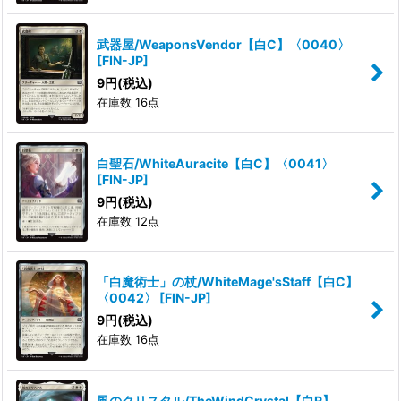
武器屋/WeaponsVendor【白C】〈0040〉
[
FIN-JP
]
9
円
(税込)
在庫数 16点
白聖石/WhiteAuracite【白C】〈0041〉
[
FIN-JP
]
9
円
(税込)
在庫数 12点
「白魔術士」の杖/WhiteMage'sStaff【白C】
〈0042〉
[
FIN-JP
]
9
円
(税込)
在庫数 16点
風のクリスタル/TheWindCrystal【白R】