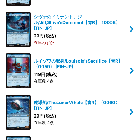
シヴァのドミナント、ジ
ル/Jill,Shiva'sDominant【青R】〈0058〉
[
FIN-JP
]
29
円
(税込)
在庫わずか
ルイゾワの献身/Louisoix'sSacrifice【青R】
〈0059〉
[
FIN-JP
]
119
円
(税込)
在庫数 4点
魔導船/TheLunarWhale【青R】〈0060〉
[
FIN-JP
]
29
円
(税込)
在庫数 4点