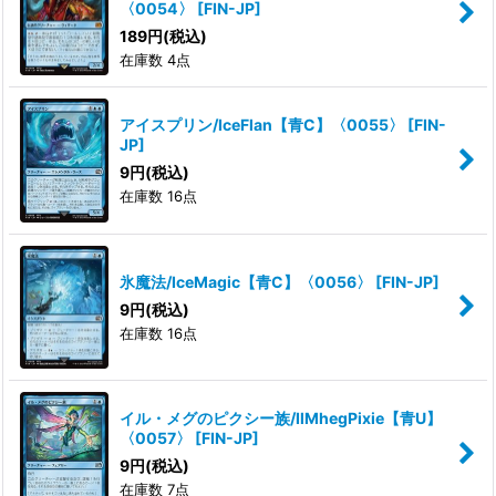
〈0054〉
[
FIN-JP
]
189
円
(税込)
在庫数 4点
アイスプリン/IceFlan【青C】〈0055〉
[
FIN-
JP
]
9
円
(税込)
在庫数 16点
氷魔法/IceMagic【青C】〈0056〉
[
FIN-JP
]
9
円
(税込)
在庫数 16点
イル・メグのピクシー族/IlMhegPixie【青U】
〈0057〉
[
FIN-JP
]
9
円
(税込)
在庫数 7点