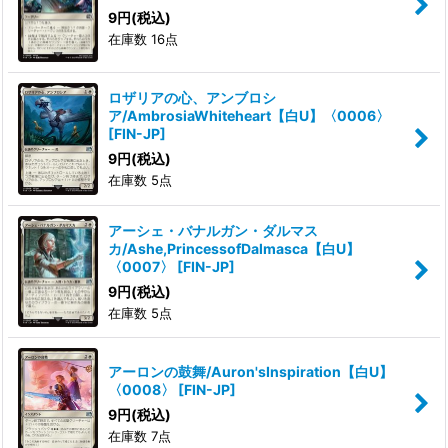
9
円
(税込)
在庫数 16点
ロザリアの心、アンブロシ
ア/AmbrosiaWhiteheart【白U】〈0006〉
[
FIN-JP
]
9
円
(税込)
在庫数 5点
アーシェ・バナルガン・ダルマス
カ/Ashe,PrincessofDalmasca【白U】
〈0007〉
[
FIN-JP
]
9
円
(税込)
在庫数 5点
アーロンの鼓舞/Auron'sInspiration【白U】
〈0008〉
[
FIN-JP
]
9
円
(税込)
在庫数 7点