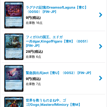
ラグナの記憶/DreamsofLaguna【青C】
〈0050〉
[
FIN-JP
]
9
円
(税込)
在庫数 16点
フィガロの国王、エドガ
ー/Edgar,KingofFigaro【青R】〈0051〉
[
FIN-JP
]
29
円
(税込)
在庫数 6点
緊急脱出/Eject【青U】〈0052〉
[
FIN-JP
]
9
円
(税込)
在庫数 7点
世界を救うものまね中、ゴ
ゴ/Gogo,MasterofMimicry【青M】