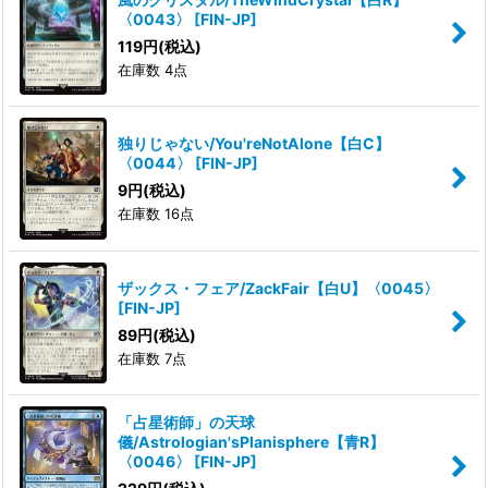
〈0043〉
[
FIN-JP
]
119
円
(税込)
在庫数 4点
独りじゃない/You'reNotAlone【白C】
〈0044〉
[
FIN-JP
]
9
円
(税込)
在庫数 16点
ザックス・フェア/ZackFair【白U】〈0045〉
[
FIN-JP
]
89
円
(税込)
在庫数 7点
「占星術師」の天球
儀/Astrologian'sPlanisphere【青R】
〈0046〉
[
FIN-JP
]