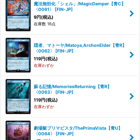
魔法無効化「シェル」/MagicDamper【青C】
〈0061〉
[
FIN-JP
]
9
円
(税込)
在庫数 16点
隠者、マトーヤ/Matoya,ArchonElder【青R】
〈0062〉
[
FIN-JP
]
119
円
(税込)
在庫わずか
蘇る記憶/MemoriesReturning【青R】
〈0063〉
[
FIN-JP
]
119
円
(税込)
在庫わずか
劇場艇プリマビスタ/ThePrimaVista【青U】
〈0064〉
[
FIN-JP
]