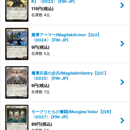
R】〈0023〉
[
FIN-JP
]
119
円
(税込)
在庫数 4点
魔導アーマー/MagitekArmor【白U】
〈0024〉
[
FIN-JP
]
9
円
(税込)
在庫数 5点
魔導兵器の歩兵/MagitekInfantry【白C】
〈0025〉
[
FIN-JP
]
9
円
(税込)
在庫数 7点
モーグリたちの奮闘/Moogles'Valor【白R】
〈0027〉
[
FIN-JP
]
89
円
(税込)